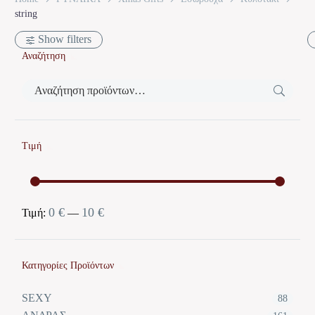
string
Show filters
Αναζήτηση
Τιμή
0 €
10 €
Ελάχιστη
Μέγιστη
Τιμή:
—
τιμή
τιμή
Κατηγορίες Προϊόντων
SEXY
88