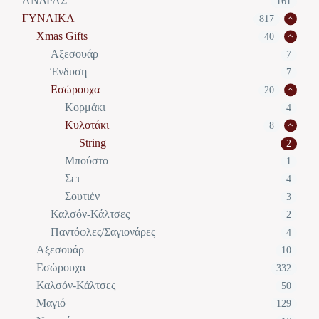
ΑΝΔΡΑΣ
161
ΓΥΝΑΙΚΑ
817
Xmas Gifts
40
Αξεσουάρ
7
Ένδυση
7
Εσώρουχα
20
Κορμάκι
4
Κυλοτάκι
8
String
2
Μπούστο
1
Σετ
4
Σουτιέν
3
Καλσόν-Κάλτσες
2
Παντόφλες/Σαγιονάρες
4
Αξεσουάρ
10
Εσώρουχα
332
Καλσόν-Κάλτσες
50
Μαγιό
129