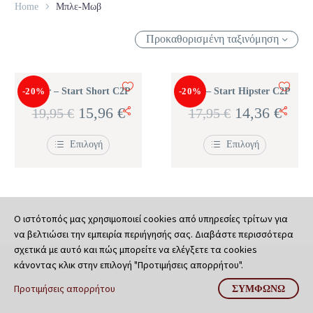
Home
Μπλε-Μωβ
Προκαθορισμένη ταξινόμηση
-20%
Boxer – Start Short C2P
-20%
Boxer – Start Hipster C2P
Original
Η
Original
Η
15,96
€
14,36
€
19,95
€
17,95
€
price
τρέχουσα
price
τρέχ
Επιλογή
Επιλογή
was:
τιμή
was:
τιμή
Αυτό
Αυτό
το
το
19,95 €.
είναι:
17,95 €.
είναι
προϊόν
προϊόν
έχει
έχει
15,96 €.
14,36
πολλαπλές
πολλαπλές
παραλλαγές.
παραλλαγές.
Ο ιστότοπός μας χρησιμοποιεί cookies από υπηρεσίες τρίτων για
Οι
Οι
να βελτιώσει την εμπειρία περιήγησής σας. Διαβάστε περισσότερα
επιλογές
επιλογές
σχετικά με αυτό και πώς μπορείτε να ελέγξετε τα cookies
μπορούν
μπορούν
να
να
κάνοντας κλικ στην επιλογή "Προτιμήσεις απορρήτου".
επιλεγούν
επιλεγούν
στη
στη
Προτιμήσεις απορρήτου
ΣΥΜΦΩΝΏ
σελίδα
σελίδα
του
του