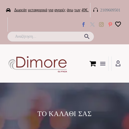


Δωρεάν
μεταφορικά
για
αγορές
άνω
των
49€.
2109609501

ΤΟ ΚΑΛΆΘΙ ΣΑΣ