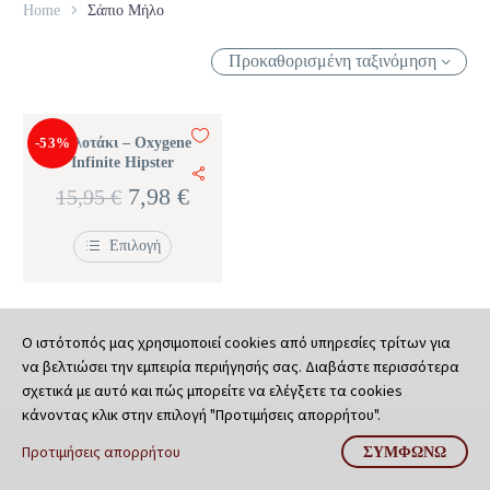
Home
Σάπιο Μήλο
Προκαθορισμένη ταξινόμηση
-53%
Κυλοτάκι – Oxygene
Infinite Hipster
Original
Η
7,98
€
15,95
€
price
τρέχουσα
Επιλογή
was:
τιμή
Αυτό
το
15,95 €.
είναι:
προϊόν
έχει
7,98 €.
πολλαπλές
Ο ιστότοπός μας χρησιμοποιεί cookies από υπηρεσίες τρίτων για
παραλλαγές.
να βελτιώσει την εμπειρία περιήγησής σας. Διαβάστε περισσότερα
Οι
σχετικά με αυτό και πώς μπορείτε να ελέγξετε τα cookies
επιλογές
μπορούν
κάνοντας κλικ στην επιλογή "Προτιμήσεις απορρήτου".
να
επιλεγούν
Προτιμήσεις απορρήτου
ΣΥΜΦΩΝΏ
στη
σελίδα