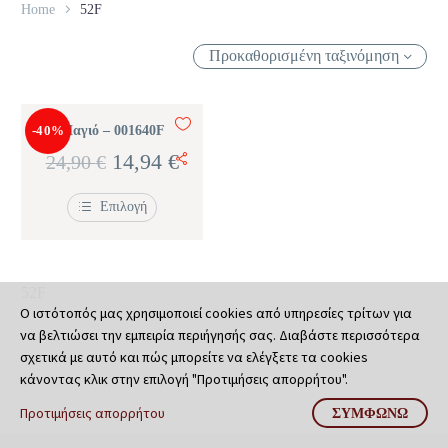
Home
52F
Προκαθορισμένη ταξινόμηση
-40%
Μαγιό – 001640F
Original
Η
14,94
€
24,90
€
price
τρέχουσα
Επιλογή
was:
τιμή
Αυτό
το
24,90 €.
είναι:
προϊόν
έχει
14,94 €.
52F
πολλαπλές
παραλλαγές.
Ο ιστότοπός μας χρησιμοποιεί cookies από υπηρεσίες τρίτων για
Οι
να βελτιώσει την εμπειρία περιήγησής σας. Διαβάστε περισσότερα
επιλογές
σχετικά με αυτό και πώς μπορείτε να ελέγξετε τα cookies
μπορούν
να
κάνοντας κλικ στην επιλογή "Προτιμήσεις απορρήτου".
επιλεγούν
στη
Προτιμήσεις απορρήτου
ΣΥΜΦΩΝΏ
σελίδα
του