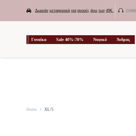


Δωρεάν
μεταφορικά
για
αγορές
άνω
των
49€.
2109

Γυναίκα
Sale 40%-70%
Νυφικό
Άνδρας
Home
XL/5