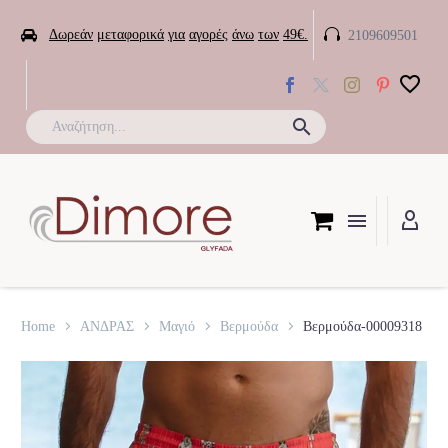


Δωρεάν
μεταφορικά
για
αγορές
άνω
των
49€.
2109609501

Home
ΑΝΔΡΑΣ
Μαγιό
Βερμούδα
Βερμούδα-00009318