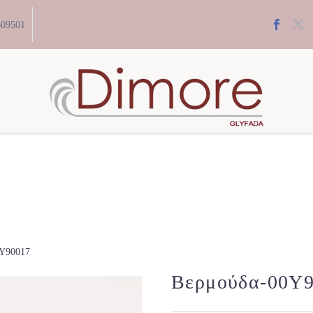
609501
Y90017
Βερμούδα-00Y