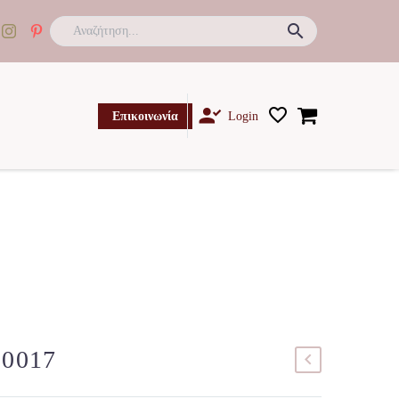

Επικοινωνία
Login
90017