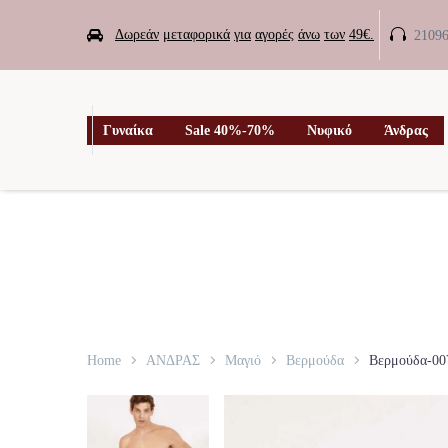


Δωρεάν
μεταφορικά
για
αγορές
άνω
των
49€.
2109

Γυναίκα
Sale 40%-70%
Νυφικό
Άνδρας
Home
ΑΝΔΡΑΣ
Μαγιό
Βερμούδα
Βερμούδα-00