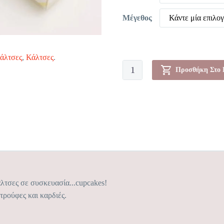
Μέγεθος
Κάντε μία επιλο
άλτσες
,
Κάλτσες
.
Κάλτσες-00012972
Προσθήκη Στο 
ποσότητα
λτσες σε συσκευασία...cupcakes!
τρούφες και καρδιές.