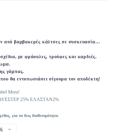
έχουσα
μή
αι:
ων από βαμβακερές κάλτσες σε συσκευασία…
,32 €.
σχέδια, με φράουλες, τρούφες και καρδιές.
ίωμα.
ης γάμπας.
ου θα εντυπωσιάσει σίγουρα τον αποδέκτη!
abel Mora!
ΟΛΥΕΣΤΕΡ 25% ΕΛΑΣΤΑΝ2%
θος, για να δεις διαθεσιμότητα.
γή