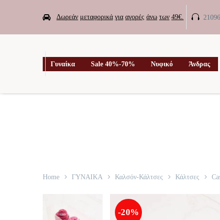


Δωρεάν
μεταφορικά
για
αγορές
άνω
των
49€.
2109

Γυναίκα
Sale 40%-70%
Νυφικό
Άνδρας
Home
ΓΥΝΑΙΚΑ
Καλσόν-Κάλτσες
Κάλτσες
Ca
-20%