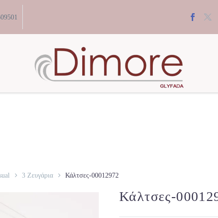
609501
sual
3 Ζευγάρια
Κάλτσες-00012972
Κάλτσες-00012