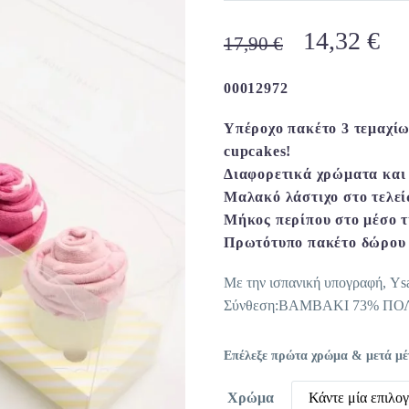
Original
Η
14,32
€
17,90
€
price
τρ
was:
τι
00012972
17,90 €.
είν
Υπέροχο πακέτο 3 τεμαχί
14
cupcakes!
Διαφορετικά χρώματα και 
Μαλακό λάστιχο στο τελε
Μήκος περίπου στο μέσο τ
Πρωτότυπο πακέτο δώρου π
Με την ισπανική υπογραφή, Ys
Σύνθεση:ΒΑΜΒΑΚΙ 73% Π
Επέλεξε πρώτα χρώμα & μετά μέγε
Χρώμα
Κάντε μία επιλο