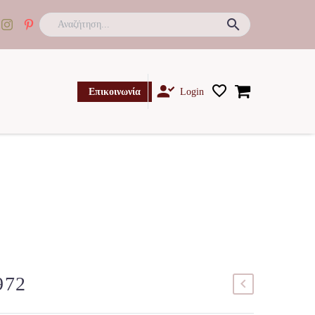

Επικοινωνία
Login
972