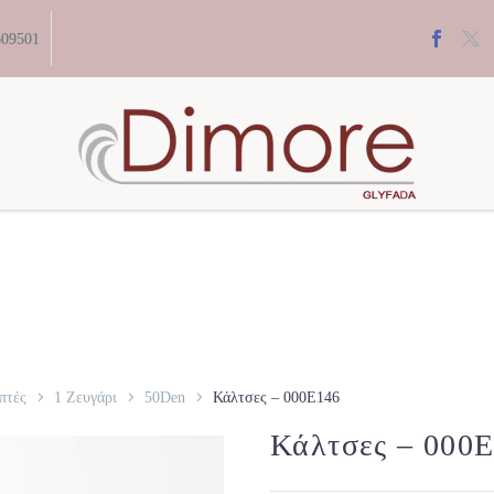
609501
πτές
1 Ζευγάρι
50Den
Κάλτσες – 000E146
Κάλτσες – 000