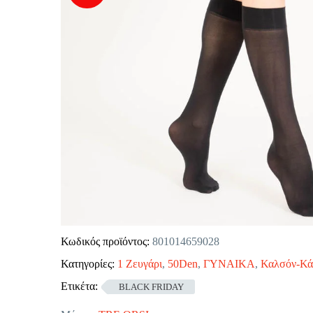
Κωδικός προϊόντος:
801014659028
Κατηγορίες:
1 Ζευγάρι
,
50Den
,
ΓΥΝΑΙΚΑ
,
Καλσόν-Κά
Ετικέτα:
BLACK FRIDAY