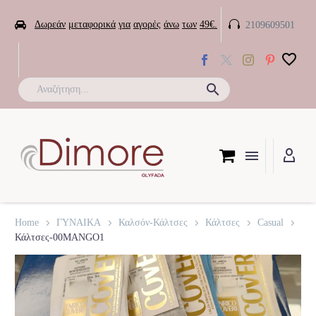


Δωρεάν
μεταφορικά
για
αγορές
άνω
των
49€.
2109609501

Home
ΓΥΝΑΙΚΑ
Καλσόν-Κάλτσες
Κάλτσες
Casual
Κάλτσες-00MANGO1