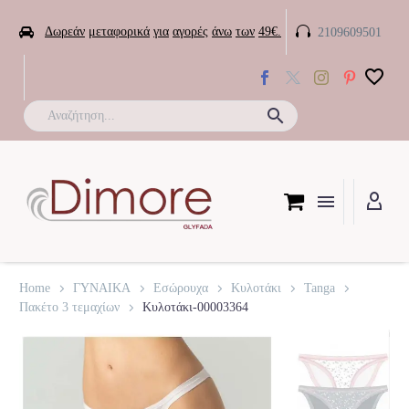


Δωρεάν
μεταφορικά
για
αγορές
άνω
των
49€.
2109609501

Home
ΓΥΝΑΙΚΑ
Εσώρουχα
Κυλοτάκι
Tanga
Πακέτο 3 τεμαχίων
Κυλοτάκι-00003364