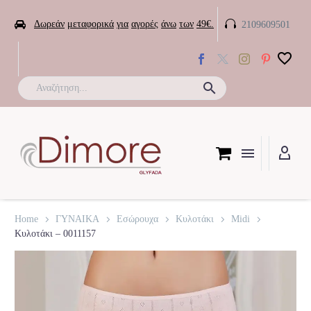


Δωρεάν
μεταφορικά
για
αγορές
άνω
των
49€.
2109609501

Home
ΓΥΝΑΙΚΑ
Εσώρουχα
Κυλοτάκι
Midi
Κυλοτάκι – 0011157