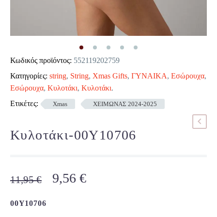
Κωδικός προϊόντος:
552119202759
Κατηγορίες:
string
,
String
,
Xmas Gifts
,
ΓΥΝΑΙΚΑ
,
Εσώρουχα
,
Εσώρουχα
,
Κυλοτάκι
,
Κυλοτάκι
.
Ετικέτες:
Xmas
ΧΕΙΜΩΝΑΣ 2024-2025
Κυλοτάκι-00Y10706
Original
Η
9,56
€
11,95
€
price
τρέχουσα
was:
τιμή
00Y10706