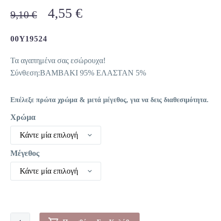
Original
Η
4,55
€
9,10
€
price
τρέχουσα
was:
τιμή
00Y19524
9,10 €.
είναι:
Τα αγαπημένα σας εσώρουχα!
4,55 €.
Σύνθεση:ΒΑΜΒΑΚΙ 95% ΕΛΑΣΤΑΝ 5%
Επέλεξε πρώτα χρώμα & μετά μέγεθος, για να δεις διαθεσιμότητα.
Χρώμα
Κάντε μία επιλογή
Μέγεθος
Κάντε μία επιλογή
Κυλοτάκι-00Y19524