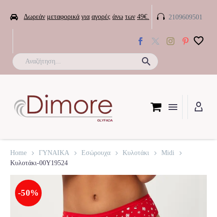


Δωρεάν
μεταφορικά
για
αγορές
άνω
των
49€.
2109609501

Home
ΓΥΝΑΙΚΑ
Εσώρουχα
Κυλοτάκι
Midi
Κυλοτάκι-00Y19524
-50%