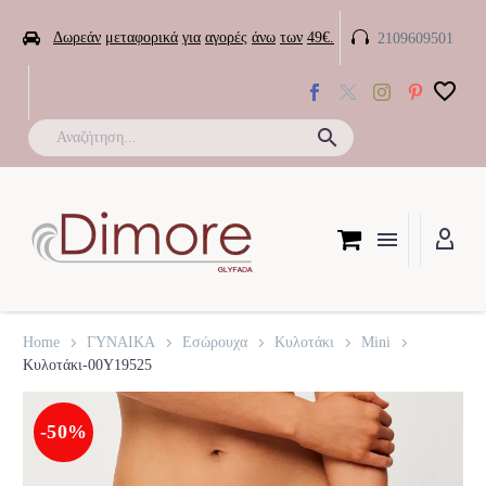


Δωρεάν
μεταφορικά
για
αγορές
άνω
των
49€.
2109609501

Home
ΓΥΝΑΙΚΑ
Εσώρουχα
Κυλοτάκι
Mini
Κυλοτάκι-00Y19525
-50%