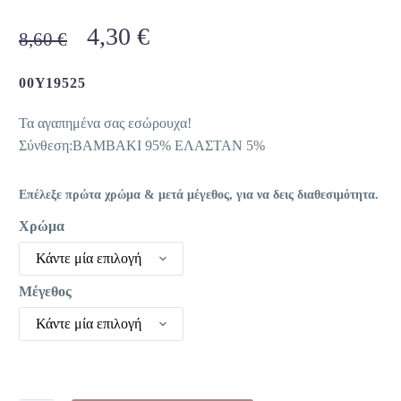
Original
Η
4,30
€
8,60
€
price
τρέχουσα
was:
τιμή
00Y19525
8,60 €.
είναι:
Τα αγαπημένα σας εσώρουχα!
4,30 €.
Σύνθεση:ΒΑΜΒΑΚΙ 95% ΕΛΑΣΤΑΝ 5%
Επέλεξε πρώτα χρώμα & μετά μέγεθος, για να δεις διαθεσιμότητα.
Χρώμα
Κάντε μία επιλογή
Μέγεθος
Κάντε μία επιλογή