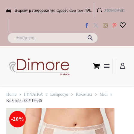


Δωρεάν
μεταφορικά
για
αγορές
άνω
των
49€.
2109609501

Home
ΓΥΝΑΙΚΑ
Εσώρουχα
Κυλοτάκι
Midi
Κυλοτάκι-00Y19536
-20%