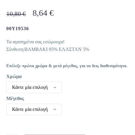
Original
Η
8,64
€
10,80
€
price
τρέχουσα
was:
τιμή
00Y19536
10,80 €.
είναι:
Τα αγαπημένα σας εσώρουχα!
8,64 €.
Σύνθεση:ΒΑΜΒΑΚΙ 95% ΕΛΑΣΤΑΝ 5%
Επέλεξε πρώτα χρώμα & μετά μέγεθος, για να δεις διαθεσιμότητα.
Χρώμα
Κάντε μία επιλογή
Μέγεθος
Κάντε μία επιλογή