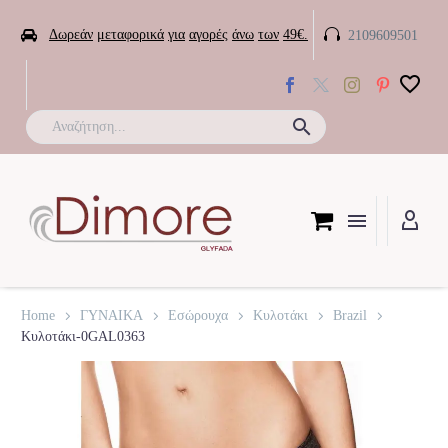


Δωρεάν
μεταφορικά
για
αγορές
άνω
των
49€.
2109609501

Home
ΓΥΝΑΙΚΑ
Εσώρουχα
Κυλοτάκι
Brazil
Κυλοτάκι-0GAL0363