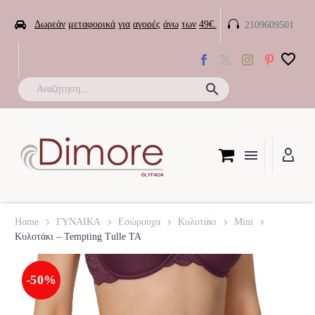


Δωρεάν
μεταφορικά
για
αγορές
άνω
των
49€.
2109609501

Home
ΓΥΝΑΙΚΑ
Εσώρουχα
Κυλοτάκι
Mini
Κυλοτάκι – Tempting Tulle TA
-50%