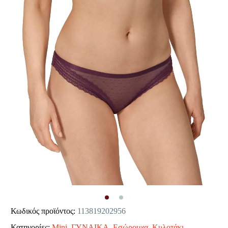
Κωδικός προϊόντος:
113819202956
Κατηγορίες:
Mini
,
ΓΥΝΑΙΚΑ
,
Εσώρουχα
,
Κυλοτάκι
.