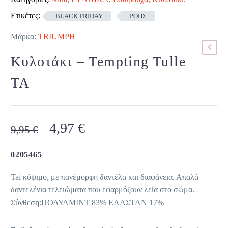
Ετικέτες:
BLACK FRIDAY
ΡΟΗΣ
Μάρκα:
TRIUMPH
Κυλοτάκι – Tempting Tulle
TA
Original
Η
4,97
€
9,95
€
price
τρέχουσα
was:
τιμή
0205465
9,95 €.
είναι:
Tai κόψιμο, με πανέμορφη δαντέλα και διαφάνεια. Απαλά
4,97 €.
δαντελένια τελειώματα που εφαρμόζουν λεία στο σώμα.
Σύνθεση:ΠΟΛΥΑΜΙΝΤ 83% ΕΛΑΣΤΑΝ 17%