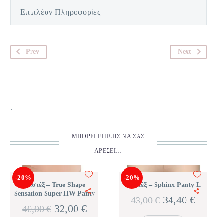
Επιπλέον Πληροφορίες
Prev
Next
.
ΜΠΟΡΕΊ ΕΠΊΣΗΣ ΝΑ ΣΑΣ
ΑΡΈΣΕΙ…
-20%
-20%
Λαστέξ – True Shape
Λαστέξ – Sphinx Panty L
Sensation Super HW Panty
Original
Η
34,40
€
43,00
€
Original
Η
32,00
€
40,00
€
price
τρέχ