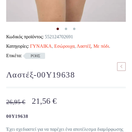
Κωδικός προϊόντος:
552124702691
Κατηγορίες:
ΓΥΝΑΙΚΑ
,
Εσώρουχα
,
Λαστέξ
,
Με πόδι
.
Ετικέτα:
ΡΟΗΣ
Λαστέξ-00Y19638
Original
Η
21,56
€
26,95
€
price
τρέχουσα
was:
τιμή
00Y19638
26,95 €.
είναι:
Έχει σχεδιαστεί για να παρέχει ένα αποτέλεσμα διαμόρφωσης