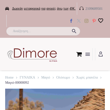


Δωρεάν
μεταφορικά
για
αγορές
άνω
των
49€.
2109609501

Home
ΓΥΝΑΙΚΑ
Μαγιό
Ολόσωμο
Χωρίς μπανέλα
Μαγιό-00000092