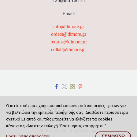
Γλυφάδα 166 75
Email:
info@dimore.gr
orders@dimore.gr
returns@dimore.gr
collab@dimore.gr
Ο ιστότοπός μας χρησιμοποιεί cookies από υπηρεσίες τρίτων για
Πολιτική Απορρήτου
Πολιτική Cookies
να βελτιώσει την εμπειρία περιήγησής σας. Διαβάστε περισσότερα
σχετικά με αυτό και πώς μπορείτε να ελέγξετε τα cookies
κάνοντας κλικ στην επιλογή "Προτιμήσεις απορρήτου".
2020 © Designed by
AlexChara
Προτιμήσεις απορρήτου
ΣΥΜΦΩΝΏ