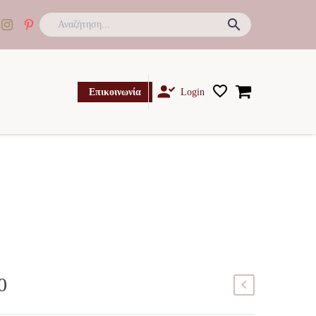

Επικοινωνία
Login
0