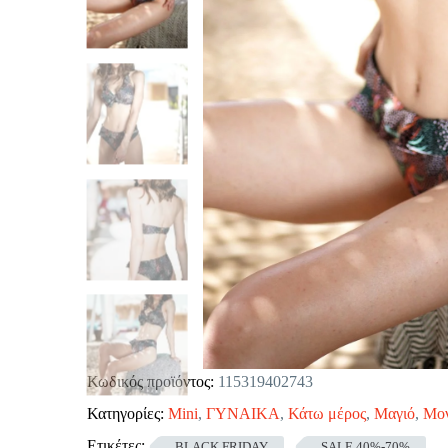
Κωδικός προϊόντος:
115319402743
Κατηγορίες:
Mini
,
ΓΥΝΑΙΚΑ
,
Κάτω μέρος
,
Μαγιό
,
Μον
Ετικέτες:
BLACK FRIDAY
SALE 40%-70%