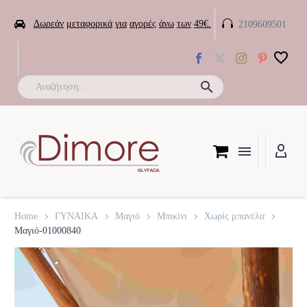


Δωρεάν
μεταφορικά
για
αγορές
άνω
των
49€.
2109609501

Home
ΓΥΝΑΙΚΑ
Μαγιό
Μπικίνι
Χωρίς μπανέλα
Μαγιό-01000840