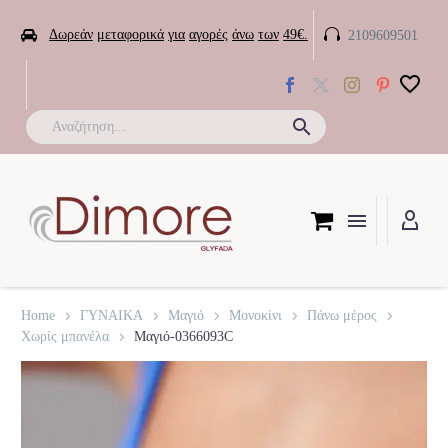


Δωρεάν
μεταφορικά
για
αγορές
άνω
των
49€.
2109609501

Home
ΓΥΝΑΙΚΑ
Μαγιό
Μονοκίνι
Πάνω μέρος
Χωρίς μπανέλα
Μαγιό-0366093C