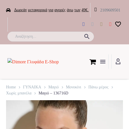


Δωρεάν
μεταφορικά
για
αγορές
άνω
των
49€.
2109609501

Home
ΓΥΝΑΙΚΑ
Μαγιό
Μονοκίνι
Πάνω μέρος
Χωρίς μπανέλα
Μαγιό – 136716D