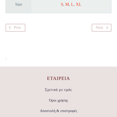
Size
S
,
M
,
L
,
XL
Prev
Next
.
ΕΤΑΙΡΕΊΑ
Σχετικά με εμάς
Όροι χρήσης
Αποστολή & επιστροφές