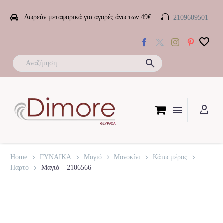


Δωρεάν
μεταφορικά
για
αγορές
άνω
των
49€.
2109609501

Home
ΓΥΝΑΙΚΑ
Μαγιό
Μονοκίνι
Κάτω μέρος
Παρτό
Μαγιό – 2106566