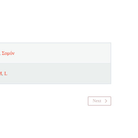
,
Σομόν
M
,
L
Next