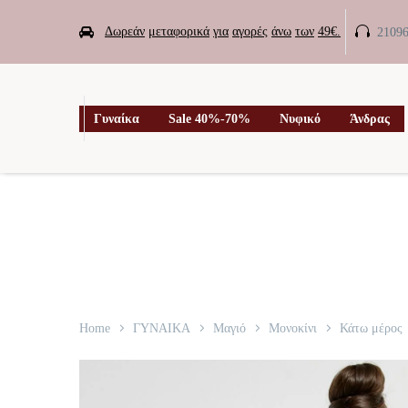


Δωρεάν
μεταφορικά
για
αγορές
άνω
των
49€.
2109

Γυναίκα
Sale 40%-70%
Νυφικό
Άνδρας
Home
ΓΥΝΑΙΚΑ
Μαγιό
Μονοκίνι
Κάτω μέρος