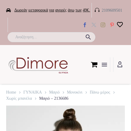


Δωρεάν
μεταφορικά
για
αγορές
άνω
των
49€.
2109609501

Home
ΓΥΝΑΙΚΑ
Μαγιό
Μονοκίνι
Πάνω μέρος
Χωρίς μπανέλα
Μαγιό – 2136686