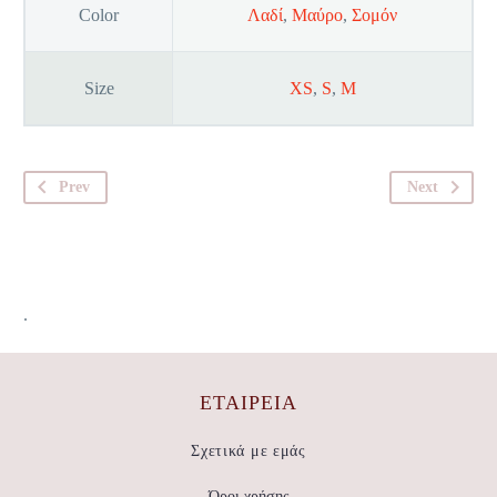
Color
Λαδί
,
Μαύρο
,
Σομόν
Size
XS
,
S
,
M
Prev
Next
.
ΕΤΑΙΡΕΊΑ
Σχετικά με εμάς
Όροι χρήσης