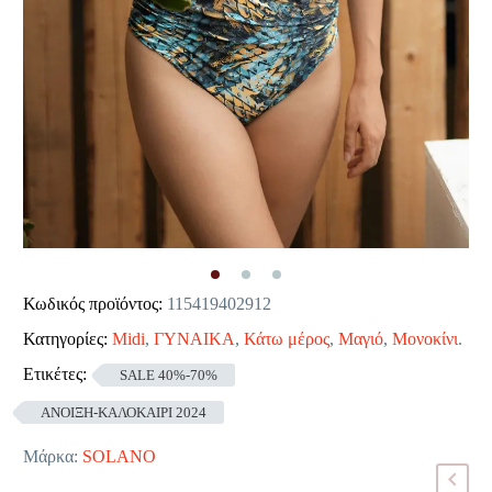
Κωδικός προϊόντος:
115419402912
Κατηγορίες:
Midi
,
ΓΥΝΑΙΚΑ
,
Κάτω μέρος
,
Μαγιό
,
Μονοκίνι
.
Ετικέτες:
SALE 40%-70%
ΑΝΟΙΞΗ-ΚΑΛΟΚΑΙΡΙ 2024
Μάρκα:
SOLANO