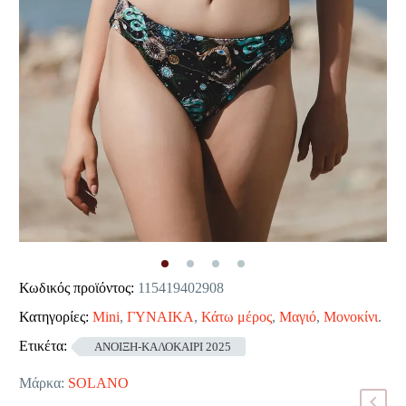
Κωδικός προϊόντος:
115419402908
Κατηγορίες:
Mini
,
ΓΥΝΑΙΚΑ
,
Κάτω μέρος
,
Μαγιό
,
Μονοκίνι
.
Ετικέτα:
ΑΝΟΙΞΗ-ΚΑΛΟΚΑΙΡΙ 2025
Μάρκα:
SOLANO