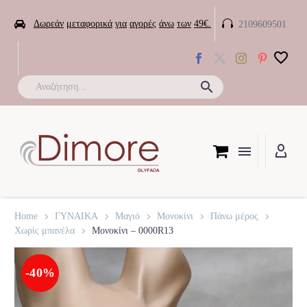


Δωρεάν
μεταφορικά
για
αγορές
άνω
των
49€.
2109609501

Home
ΓΥΝΑΙΚΑ
Μαγιό
Μονοκίνι
Πάνω μέρος
Χωρίς μπανέλα
Μονοκίνι – 0000R13
-40%