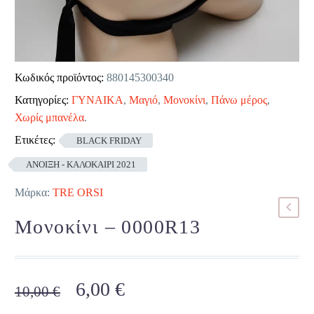
Κωδικός προϊόντος:
880145300340
Κατηγορίες:
ΓΥΝΑΙΚΑ
,
Μαγιό
,
Μονοκίνι
,
Πάνω μέρος
,
Χωρίς μπανέλα
.
Ετικέτες:
BLACK FRIDAY
ΑΝΟΙΞΗ - ΚΑΛΟΚΑΙΡΙ 2021
Μάρκα:
TRE ORSI
Μονοκίνι – 0000R13
Original
Η
6,00
€
10,00
€
price
τρέχουσα