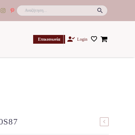

Επικοινωνία
Login
00S87