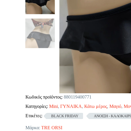
Κωδικός προϊόντος:
880119400771
Κατηγορίες:
Mini
,
ΓΥΝΑΙΚΑ
,
Κάτω μέρος
,
Μαγιό
,
Μον
Ετικέτες:
BLACK FRIDAY
ΑΝΟΙΞΗ - ΚΑΛΟΚΑΙΡΙ
Μάρκα:
TRE ORSI