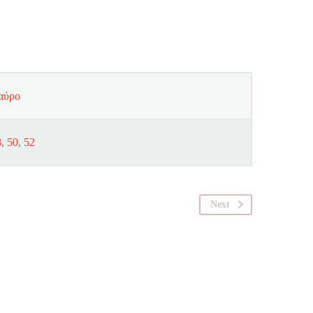
αύρο
8
,
50
,
52
Next