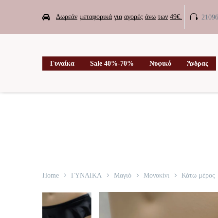


Δωρεάν
μεταφορικά
για
αγορές
άνω
των
49€.
2109

Γυναίκα
Sale 40%-70%
Νυφικό
Άνδρας
Home
ΓΥΝΑΙΚΑ
Μαγιό
Μονοκίνι
Κάτω μέρος