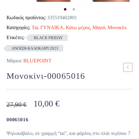
Κωδικός προϊόντος:
335519402801
Κατηγορίες:
Tai
,
ΓΥΝΑΙΚΑ
,
Κάτω μέρος
,
Μαγιό
,
Μονοκίνι
.
Ετικέτες:
BLACK FRIDAY
ΑΝΟΙΞΗ-ΚΑΛΟΚΑΙΡΙ 2023
Μάρκα:
BLUEPOINT
Μονοκίνι-00065016
Original
Η
10,00
€
27,90
€
price
τρέχουσα
was:
τιμή
00065016
27,90 €.
είναι:
Ψηλοκάβαλο, σε γραμμή “tai”, και φάρδος στο πλάι περίπου 7
10,00 €.