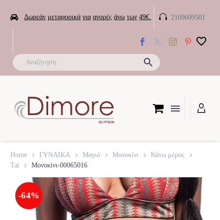


Δωρεάν
μεταφορικά
για
αγορές
άνω
των
49€.
2109609501

Home
ΓΥΝΑΙΚΑ
Μαγιό
Μονοκίνι
Κάτω μέρος
Tai
Μονοκίνι-00065016
-64%