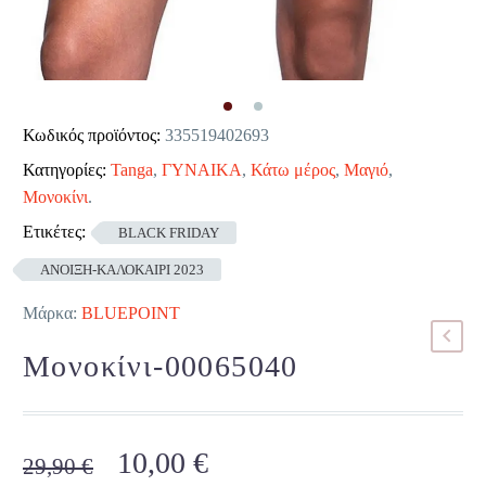
Κωδικός προϊόντος:
335519402693
Κατηγορίες:
Tanga
,
ΓΥΝΑΙΚΑ
,
Κάτω μέρος
,
Μαγιό
,
Μονοκίνι
.
Ετικέτες:
BLACK FRIDAY
ΑΝΟΙΞΗ-ΚΑΛΟΚΑΙΡΙ 2023
Μάρκα:
BLUEPOINT
Μονοκίνι-00065040
Original
Η
10,00
€
29,90
€