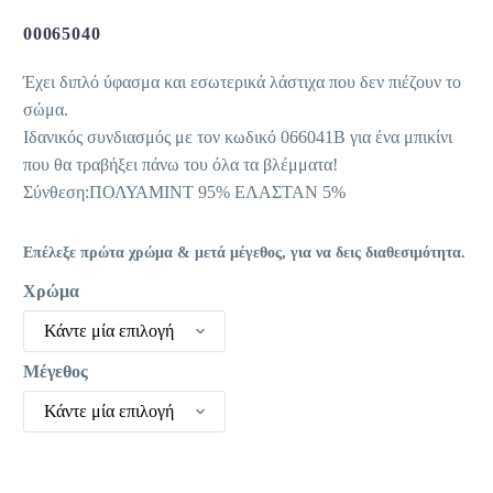
price
τρέχουσα
was:
τιμή
00065040
29,90 €.
είναι:
Έχει διπλό ύφασμα και εσωτερικά λάστιχα που δεν πιέζουν το
10,00 €.
σώμα.
Ιδανικός συνδιασμός με τον κωδικό 066041Β για ένα μπικίνι
που θα τραβήξει πάνω του όλα τα βλέμματα!
Σύνθεση:ΠΟΛΥΑΜΙΝΤ 95% ΕΛΑΣΤΑΝ 5%
Επέλεξε πρώτα χρώμα & μετά μέγεθος, για να δεις διαθεσιμότητα.
Χρώμα
Κάντε μία επιλογή
Μέγεθος
Κάντε μία επιλογή