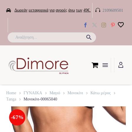


Δωρεάν
μεταφορικά
για
αγορές
άνω
των
49€.
2109609501

Home
ΓΥΝΑΙΚΑ
Μαγιό
Μονοκίνι
Κάτω μέρος
Tanga
Μονοκίνι-00065040
-67%