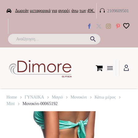


Δωρεάν
μεταφορικά
για
αγορές
άνω
των
49€.
2109609501

Home
ΓΥΝΑΙΚΑ
Μαγιό
Μονοκίνι
Κάτω μέρος
Mini
Μονοκίνι-00065192