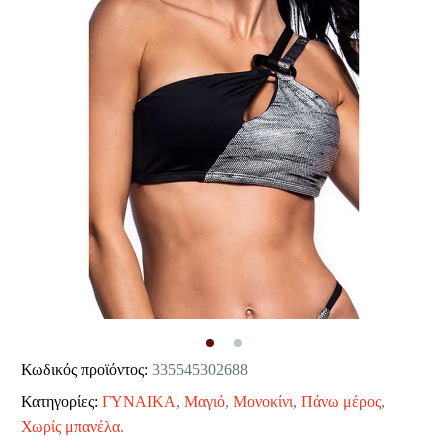
Κωδικός προϊόντος:
335545302688
Κατηγορίες:
ΓΥΝΑΙΚΑ
,
Μαγιό
,
Μονοκίνι
,
Πάνω μέρος
,
Χωρίς μπανέλα
.