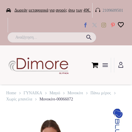


Δωρεάν
μεταφορικά
για
αγορές
άνω
των
49€.
2109609501

Home
ΓΥΝΑΙΚΑ
Μαγιό
Μονοκίνι
Πάνω μέρος
Χωρίς μπανέλα
Μονοκίνι-00066072