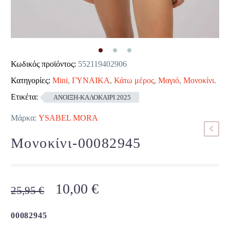
Κωδικός προϊόντος:
552119402906
Κατηγορίες:
Mini
,
ΓΥΝΑΙΚΑ
,
Κάτω μέρος
,
Μαγιό
,
Μονοκίνι
.
Ετικέτα:
ΑΝΟΙΞΗ-ΚΑΛΟΚΑΙΡΙ 2025
Μάρκα:
YSABEL MORA
Μονοκίνι-00082945
Original
Η
10,00
€
25,95
€
price
τρέχουσα
was:
τιμή
00082945