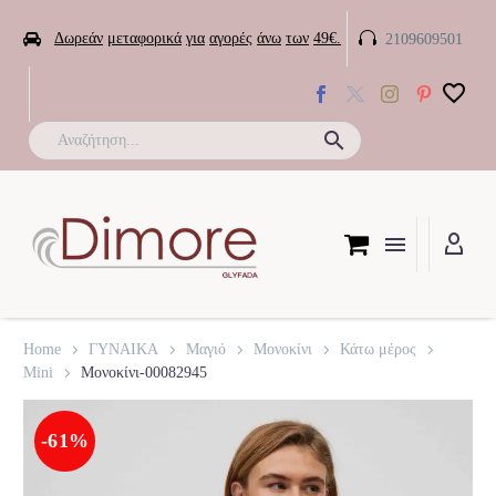


Δωρεάν
μεταφορικά
για
αγορές
άνω
των
49€.
2109609501

Home
ΓΥΝΑΙΚΑ
Μαγιό
Μονοκίνι
Κάτω μέρος
Mini
Μονοκίνι-00082945
-61%