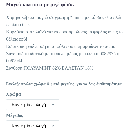
25,95 €.
είναι:
Μαγιώ κυλοτάκι με ριγέ φάσα.
10,00 €.
Χαμηλοκάβαλο μαγιώ σε γραμμή “mini”, με φάρδος στο πλάι
περίπου 6 εκ.
Κορδόνια στα πλαϊνά για να προσαρμώσεις το φάρδος όπως το
θέλεις εσύ!
Εσωτερική επένδυση από τούλι που διαμορφώνει το σώμα.
Συνδίασέ το ιδανικά με το πάνω μέρος με κωδικό 0082935 ή
0082944.
Σύνθεση:ΠΟΛΥΑΜΙΝΤ 82% ΕΛΑΣΤΑΝ 18%
Επέλεξε πρώτα χρώμα & μετά μέγεθος, για να δεις διαθεσιμότητα.
Χρώμα
Κάντε μία επιλογή
Μέγεθος
Κάντε μία επιλογή