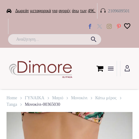


Δωρεάν
μεταφορικά
για
αγορές
άνω
των
49€.
2109609501

Home
ΓΥΝΑΙΚΑ
Μαγιό
Μονοκίνι
Κάτω μέρος
Tanga
Μονοκίνι-00365030