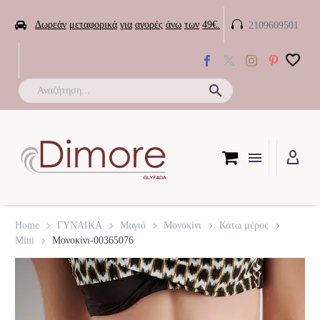


Δωρεάν
μεταφορικά
για
αγορές
άνω
των
49€.
2109609501

Home
ΓΥΝΑΙΚΑ
Μαγιό
Μονοκίνι
Κάτω μέρος
Mini
Μονοκίνι-00365076