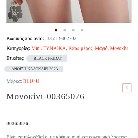
Κωδικός προϊόντος:
335519402702
Κατηγορίες:
Mini
,
ΓΥΝΑΙΚΑ
,
Κάτω μέρος
,
Μαγιό
,
Μονοκίνι
.
Ετικέτες:
BLACK FRIDAY
ΑΝΟΙΞΗ-ΚΑΛΟΚΑΙΡΙ 2023
Μάρκα:
BLU4U
Μονοκίνι-00365076
00365076
Είναι χαμηλοκάβαλο, με κόψιμο mini και εσωτερικά λάστιχα