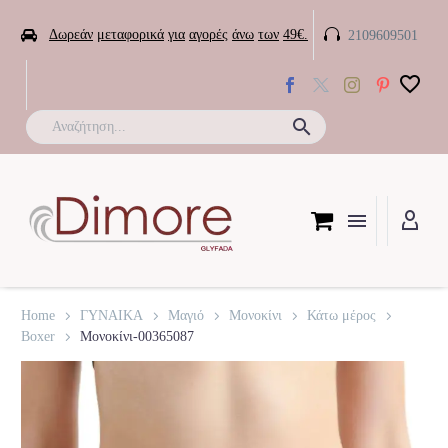


Δωρεάν
μεταφορικά
για
αγορές
άνω
των
49€.
2109609501

Home
ΓΥΝΑΙΚΑ
Μαγιό
Μονοκίνι
Κάτω μέρος
Boxer
Μονοκίνι-00365087