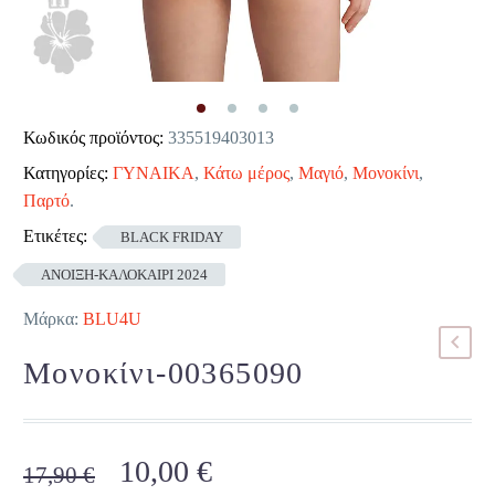
Κωδικός προϊόντος:
335519403013
Κατηγορίες:
ΓΥΝΑΙΚΑ
,
Κάτω μέρος
,
Μαγιό
,
Μονοκίνι
,
Παρτό
.
Ετικέτες:
BLACK FRIDAY
ΑΝΟΙΞΗ-ΚΑΛΟΚΑΙΡΙ 2024
Μάρκα:
BLU4U
Μονοκίνι-00365090
Original
Η
10,00
€
17,90
€