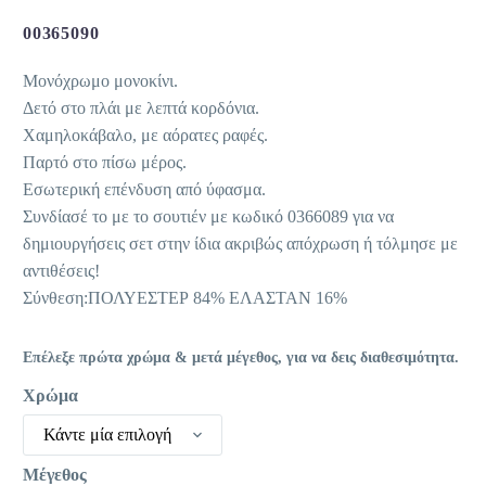
price
τρέχουσα
was:
τιμή
00365090
17,90 €.
είναι:
Μονόχρωμο μονοκίνι.
10,00 €.
Δετό στο πλάι με λεπτά κορδόνια.
Χαμηλοκάβαλο, με αόρατες ραφές.
Παρτό στο πίσω μέρος.
Εσωτερική επένδυση από ύφασμα.
Συνδίασέ το με το σουτιέν με κωδικό 0366089 για να
δημιουργήσεις σετ στην ίδια ακριβώς απόχρωση ή τόλμησε με
αντιθέσεις!
Σύνθεση:ΠΟΛΥΕΣΤΕΡ 84% ΕΛΑΣΤΑΝ 16%
Επέλεξε πρώτα χρώμα & μετά μέγεθος, για να δεις διαθεσιμότητα.
Χρώμα
Κάντε μία επιλογή
Μέγεθος