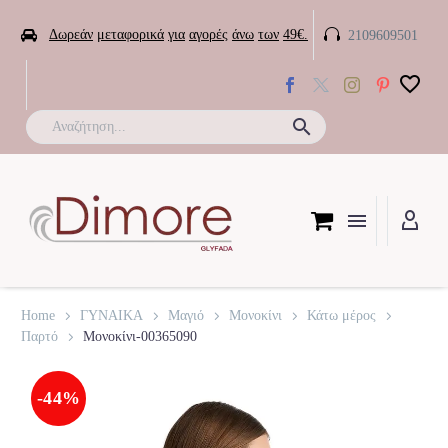


Δωρεάν
μεταφορικά
για
αγορές
άνω
των
49€.
2109609501

Home
ΓΥΝΑΙΚΑ
Μαγιό
Μονοκίνι
Κάτω μέρος
Παρτό
Μονοκίνι-00365090
-44%