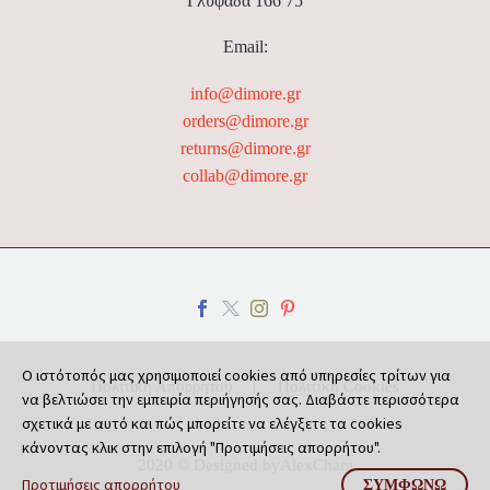
Γλυφάδα 166 75
Email:
info@dimore.gr
orders@dimore.gr
returns@dimore.gr
collab@dimore.gr
Ο ιστότοπός μας χρησιμοποιεί cookies από υπηρεσίες τρίτων για
Πολιτική Απορρήτου
Πολιτική Cookies
να βελτιώσει την εμπειρία περιήγησής σας. Διαβάστε περισσότερα
σχετικά με αυτό και πώς μπορείτε να ελέγξετε τα cookies
κάνοντας κλικ στην επιλογή "Προτιμήσεις απορρήτου".
2020 © Designed by
AlexChara
Προτιμήσεις απορρήτου
ΣΥΜΦΩΝΏ