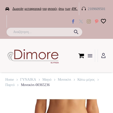


Δωρεάν
μεταφορικά
για
αγορές
άνω
των
49€.
2109609501

Home
ΓΥΝΑΙΚΑ
Μαγιό
Μονοκίνι
Κάτω μέρος
Παρτό
Μονοκίνι-00365236