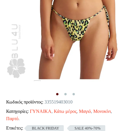
Κωδικός προϊόντος:
335519403010
Κατηγορίες:
ΓΥΝΑΙΚΑ
,
Κάτω μέρος
,
Μαγιό
,
Μονοκίνι
,
Παρτό
.
Ετικέτες:
BLACK FRIDAY
SALE 40%-70%