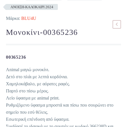
ΑΝΟΙΞΗ-ΚΑΛΟΚΑΙΡΙ 2024
Μάρκα:
BLU4U
Μονοκίνι-00365236
00365236
Animal μαγιώ μονοκίνι.
Δετό στο πλάι με λεπτά κορδόνια.
Χαμηλοκάβαλο, με αόρατες ραφές.
Παρτό στο πίσω μέρος.
Λείο ύφασμα με animal print.
Ρυθμιζόμενο ύφασμα μπροστά και πίσω που σουρώνει στο
σημείο που εσύ θέλεις.
Εσωτερική επένδυση από ύφασμα.
Συνδίασέ το ιδανικά με το σουτιέν με κωδικό 366238D και