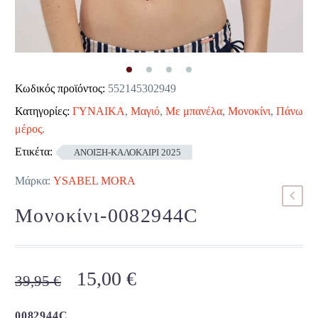
Κωδικός προϊόντος:
552145302949
Κατηγορίες:
ΓΥΝΑΙΚΑ
,
Μαγιό
,
Με μπανέλα
,
Μονοκίνι
,
Πάνω
μέρος
.
Ετικέτα:
ΑΝΟΙΞΗ-ΚΑΛΟΚΑΙΡΙ 2025
Μάρκα:
YSABEL MORA
Μονοκίνι-0082944C
Original
Η
15,00
€
39,95
€
price
τρέχουσα
was:
τιμή
0082944C