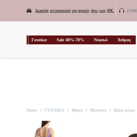


Δωρεάν
μεταφορικά
για
αγορές
άνω
των
49€.
2109

Γυναίκα
Sale 40%-70%
Νυφικό
Άνδρας
Home
ΓΥΝΑΙΚΑ
Μαγιό
Μονοκίνι
Κάτω μέρος