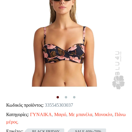
Κωδικός προϊόντος:
335545303037
Κατηγορίες:
ΓΥΝΑΙΚΑ
,
Μαγιό
,
Με μπανέλα
,
Μονοκίνι
,
Πάνω
μέρος
.
Ετικέτες:
BLACK FRIDAY
SALE 40%-70%