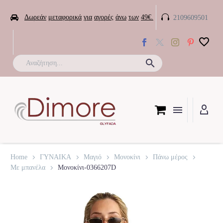


Δωρεάν
μεταφορικά
για
αγορές
άνω
των
49€.
2109609501

Home
ΓΥΝΑΙΚΑ
Μαγιό
Μονοκίνι
Πάνω μέρος
Με μπανέλα
Μονοκίνι-0366207D