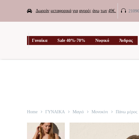


Δωρεάν
μεταφορικά
για
αγορές
άνω
των
49€.
2109

Γυναίκα
Sale 40%-70%
Νυφικό
Άνδρας
Home
ΓΥΝΑΙΚΑ
Μαγιό
Μονοκίνι
Πάνω μέρος