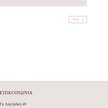
Next
ΕΠΙΚΟΙΝΩΝΊΑ
Γρ.Λαμπράκη 49