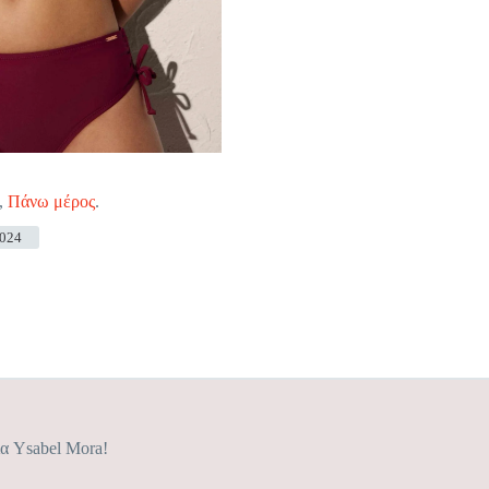
,
Πάνω μέρος
.
024
ία Ysabel Mora!