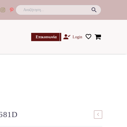

Επικοινωνία
Login
2681D