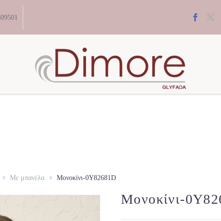
609501
Με μπανέλα
Μονοκίνι-0Y82681D
Μονοκίνι-0Y8