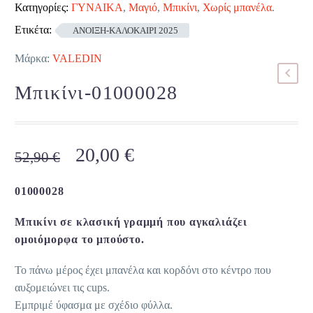
Κατηγορίες:
ΓΥΝΑΙΚΑ
,
Μαγιό
,
Μπικίνι
,
Χωρίς μπανέλα
.
Ετικέτα:
ΑΝΟΙΞΗ-ΚΑΛΟΚΑΙΡΙ 2025
Μάρκα:
VALEDIN
Μπικίνι-01000028
Original
Η
20,00
€
52,90
€
price
τρέχουσα
was:
τιμή
01000028
52,90 €.
είναι:
Μπικίνι σε κλασική γραμμή που αγκαλιάζει
20,00 €.
ομοιόμορφα το μπούστο.
Το πάνω μέρος έχει μπανέλα και κορδόνι στο κέντρο που
αυξομειώνει τις cups.
Εμπριμέ ύφασμα με σχέδιο φύλλα.