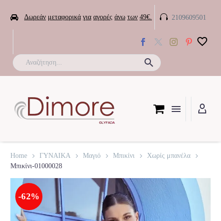


Δωρεάν
μεταφορικά
για
αγορές
άνω
των
49€.
2109609501

Home
ΓΥΝΑΙΚΑ
Μαγιό
Μπικίνι
Χωρίς μπανέλα
Μπικίνι-01000028
-62%