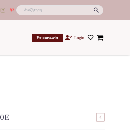

Επικοινωνία
Login
40E