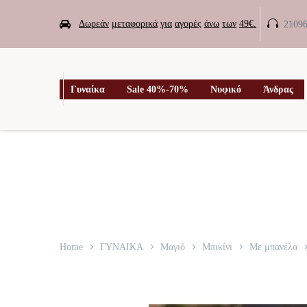


Δωρεάν
μεταφορικά
για
αγορές
άνω
των
49€.
2109

Γυναίκα
Sale 40%-70%
Νυφικό
Άνδρας
Home
ΓΥΝΑΙΚΑ
Μαγιό
Μπικίνι
Με μπανέλα