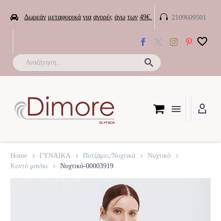


Δωρεάν
μεταφορικά
για
αγορές
άνω
των
49€.
2109609501

Home
ΓΥΝΑΙΚΑ
Πυτζάμες/Νυχτικά
Νυχτικό
Κοντό μανίκι
Νυχτικό-00003919